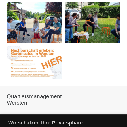
Quartiersmanagement
Wersten
c/o Linneweber ARCHITEKTUR+QUARTIER
Wir schätzen Ihre Privatsphäre
Glockenstr. 8 40476 Düsseldorf