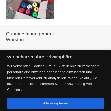
Quartiersmanagement
Wersten
c/o Linneweber ARCHITEKTUR+QUARTIER
Wir schätzen Ihre Privatsphäre
Glockenstr. 8 40476 Düsseldorf
Wir verwenden Cookies, um Ihr Surferlebnis zu verbessern,
Kontakt:
personalisierte Anzeigen oder Inhalte einzusetzen und
unseren Datenverkehr zu analysieren. Wenn Sie auf „Alle
Dorothee Linneweber 0157 39606975
akzeptieren" klicken, stimmen Sie der Anwendung von
info@zuhause-in-wersten.de
Cookies zu.
Alle akzeptieren
Copyright 2025