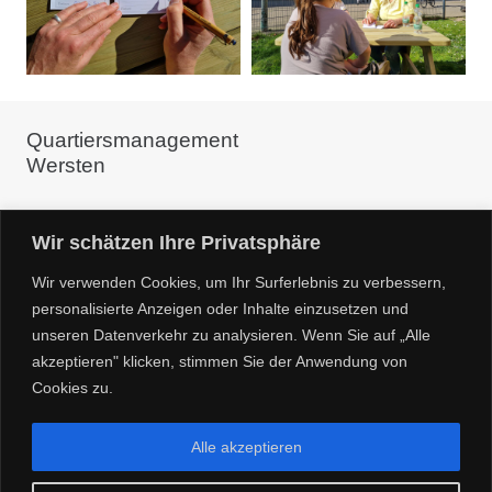
Quartiersmanagement
Wersten
c/o Linneweber ARCHITEKTUR+QUARTIER
Wir schätzen Ihre Privatsphäre
Glockenstr. 8 40476 Düsseldorf
Wir verwenden Cookies, um Ihr Surferlebnis zu verbessern,
Kontakt:
personalisierte Anzeigen oder Inhalte einzusetzen und
unseren Datenverkehr zu analysieren. Wenn Sie auf „Alle
Dorothee Linneweber 0157 39606975
akzeptieren" klicken, stimmen Sie der Anwendung von
info@zuhause-in-wersten.de
Cookies zu.
Alle akzeptieren
Copyright 2025