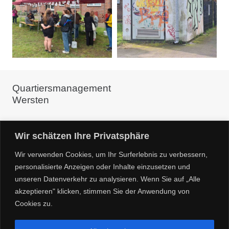
Quartiersmanagement
Wersten
c/o Linneweber ARCHITEKTUR+QUARTIER
Wir schätzen Ihre Privatsphäre
Glockenstr. 8 40476 Düsseldorf
Wir verwenden Cookies, um Ihr Surferlebnis zu verbessern,
Kontakt:
personalisierte Anzeigen oder Inhalte einzusetzen und
unseren Datenverkehr zu analysieren. Wenn Sie auf „Alle
Dorothee Linneweber 0157 39606975
akzeptieren" klicken, stimmen Sie der Anwendung von
info@zuhause-in-wersten.de
Cookies zu.